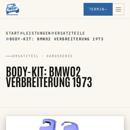
TERMIN
→
START
LEISTUNGEN
ERSATZTEILE
BODY-KIT: BMW02 VERBREITERUNG 1973
ERSATZTEIL · KAROSSERIE
BODY-KIT: BMW02
VERBREITERUNG 1973